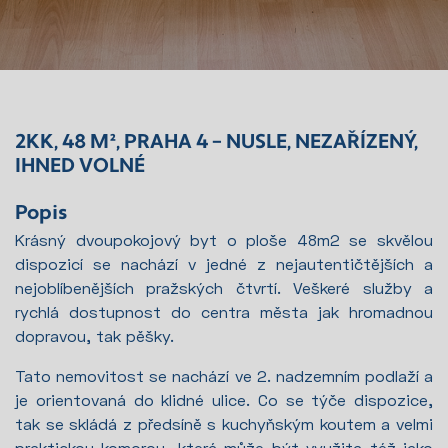
2KK, 48 M², PRAHA 4 – NUSLE, NEZAŘÍZENÝ,
IHNED VOLNÉ
Popis
Krásný dvoupokojový byt o ploše 48m2 se skvělou
dispozicí se nachází v jedné z nejautentičtějších a
nejoblíbenějších pražských čtvrtí. Veškeré služby a
rychlá dostupnost do centra města jak hromadnou
dopravou, tak pěšky.
Tato nemovitost se nachází ve 2. nadzemním podlaží a
je orientovaná do klidné ulice. Co se týče dispozice,
tak se skládá z předsíně s kuchyňským koutem a velmi
praktickou komorou, která může být využita též jako