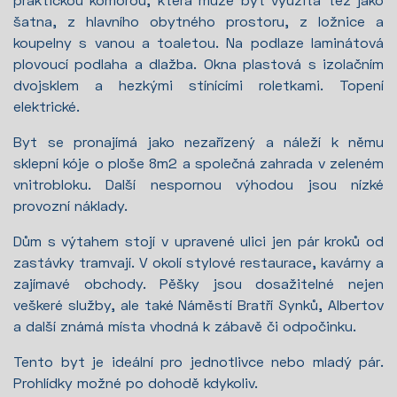
šatna, z hlavního obytného prostoru, z ložnice a
koupelny s vanou a toaletou. Na podlaze laminátová
plovoucí podlaha a dlažba. Okna plastová s izolačním
dvojsklem a hezkými stínícími roletkami. Topení
elektrické.
Byt se pronajímá jako nezařízený a náleží k němu
sklepní kóje o ploše 8m2 a společná zahrada v zeleném
vnitrobloku. Další nespornou výhodou jsou nízké
provozní náklady.
Dům s výtahem stojí v upravené ulici jen pár kroků od
zastávky tramvají. V okolí stylové restaurace, kavárny a
zajímavé obchody. Pěšky jsou dosažitelné nejen
veškeré služby, ale také Náměstí Bratří Synků, Albertov
a další známá místa vhodná k zábavě či odpočinku.
Tento byt je ideální pro jednotlivce nebo mladý pár.
Prohlídky možné po dohodě kdykoliv.